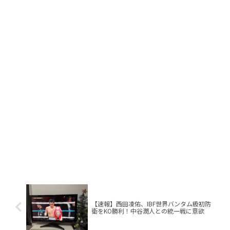
【速報】西田凌佑、IBF世界バンタム級初防
衛をKO勝利！中谷潤人との統一戦に意欲