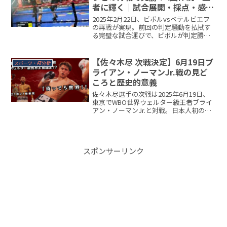
だったのか。
者に輝く｜試合展開・採点・感想
を完全解説
2025年2月22日、ビボルvsベテルビエフ
の再戦が実現。前回の判定騒動を払拭す
る完璧な試合運びで、ビボルが判定勝
利。4団体統一王者となった試合の詳細な
展開と結果をお届け。
【佐々木尽 次戦決定】6月19日ブ
スポーツ・AT分析
ライアン・ノーマンJr.戦の見ど
ころと歴史的意義
佐々木尽選手の次戦は2025年6月19日、
東京でWBO世界ウェルター級王者ブライ
アン・ノーマンJr.と対戦。日本人初のウ
ェルター級世界王者誕生なるか？試合情
報、両選手の特徴、勝敗予想をトレーナ
ー視点で徹底解説します。
スポンサーリンク