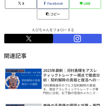
X
Facebook
LINE
コピー
えびちゃんをフォローする
関連記事
2025年最新｜河村勇輝をアスレ
スポーツ・AT分析
ティックトレーナー視点で徹底分
析：契約解除の真相と復活への道
筋
河村勇輝選手のブルズ契約解除の真相
を、現役アスレティックトレーナーが専
門的に分析。右下肢の怪我のメカニズ
ム、回復期間、NBA復帰の可能性を詳し
く解説。「解雇」ではなく「怪我による
契約解除」の真実がわかります。トレー
産後の手首痛の原因と対策 – 専門
スポーツ・AT分析