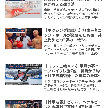
ナー歴8年の視点から復活への道筋を提
家が教える改善法
示。
産後に手首が痛む原因と効果的な対策を
専門家が解説。初産婦の約48.9%が経験
するドケルバン腱鞘炎などの症状を予
防・改善するストレッチ方法や日常生活
での工夫、受診すべきタイミングまで詳
しく紹介します。育児の負担から手首を
【ボクシング観戦記】無敗王者ニ
スポーツ・AT分析
守るコツを学びましょう。
ック・ボールが激闘制し防衛！井
上尚弥との”夢の一戦”へ
WBA世界フェザー級タイトルマッチでニ
ック・ボールがTJ・ドヘニーに勝利。ア
ラサーパパが見た深夜の激闘と井上尚弥
との"夢の対決"の可能性を徹底解説。ボ
クシングファン必見の観戦記。
【ミラノ五輪2026】平野歩夢ハ
スポーツ・AT分析
ーフパイプ決勝7位｜骨折から約1
ヶ月で五輪復帰した驚異の身体能
力をアスレティックトレーナーが
ミラノ五輪スノーボード男子HP決勝で平
徹底分析
野歩夢選手が7位。骨盤骨折から約1ヶ月
で五輪復帰し4回転半を成功させた驚異の
パフォーマンスを、アスレティックトレ
ーナーが3つの身体能力(空間認知・爆発
的パワー・メンタリティ)から科学的に解
【結果速報】ビボル、ベテルビエ
スポーツ・AT分析
説。通常2〜3ヶ月かかる復帰がなぜ可能
フとの再戦で完勝！4団体統一王