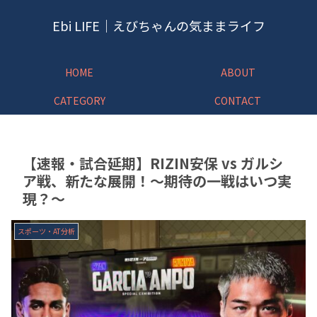
Ebi LIFE｜えびちゃんの気ままライフ
HOME
ABOUT
CATEGORY
CONTACT
【速報・試合延期】RIZIN安保 vs ガルシ
ア戦、新たな展開！〜期待の一戦はいつ実
現？〜
スポーツ・AT分析