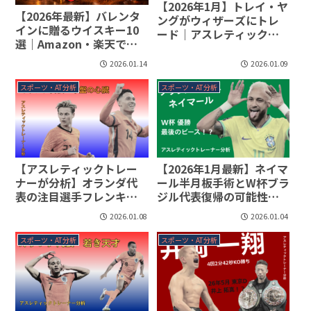
【2026年1月】トレイ・ヤ
【2026年最新】バレンタ
ングがウィザーズにトレ
インに贈るウイスキー10
ード｜アスレティックト
選｜Amazon・楽天で買
レーナーが分析する身体
えるお酒のプレゼント
能力の凄さと限界
2026.01.14
2026.01.09
【おすすめギフト】
スポーツ・AT分析
スポーツ・AT分析
【アスレティックトレー
【2026年1月最新】ネイマ
ナーが分析】オランダ代
ール半月板手術とW杯ブラ
表の注目選手フレンキ
ジル代表復帰の可能性｜
ー・デ・ヨングとタイア
アスレティックトレーナ
2026.01.08
2026.01.04
ニ・ラインデルスの身体
ーが徹底分析する33歳の
能力｜日本代表にとって
身体能力
スポーツ・AT分析
スポーツ・AT分析
の驚異を徹底解説
【2026W杯最新】