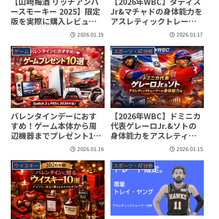
【山崎梅酒 リッチアンバ
【2026年WBC】タティス
ースモーキー 2025】限定
Jr&マチャドの身体能力を
版を実際に購入レビュー
アスレティックトレーナ
｜忖度なしの評価
ーが徹底分析
2026.01.19
2026.01.17
ゲーム
スポーツ・AT分析
バレンタインデーにおす
【2026年WBC】ドミニカ
すめ！ゲーム本体から周
代表ゲレーロJr.&ソトの
辺機器までプレゼント10
身体能力をアスレティッ
選【2026年版】Switch
クトレーナーが徹底分析
2026.01.16
2026.01.15
2・PS5から快適環境まで
ウイスキー
スポーツ・AT分析