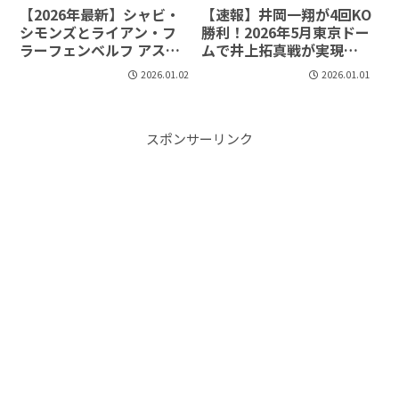
【2026年最新】シャビ・
【速報】井岡一翔が4回KO
シモンズとライアン・フ
勝利！2026年5月東京ドー
ラーフェンベルフ アスレ
ムで井上拓真戦が実現か
ティックトレーナー視点
｜アスレティックトレー
2026.01.02
2026.01.01
での身体的評価分析｜オ
ナーが徹底分析
ランダ代表を支える2人の
注目選手
スポンサーリンク