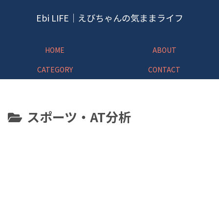
Ebi LIFE｜えびちゃんの気ままライフ
HOME
ABOUT
CATEGORY
CONTACT
スポーツ・AT分析