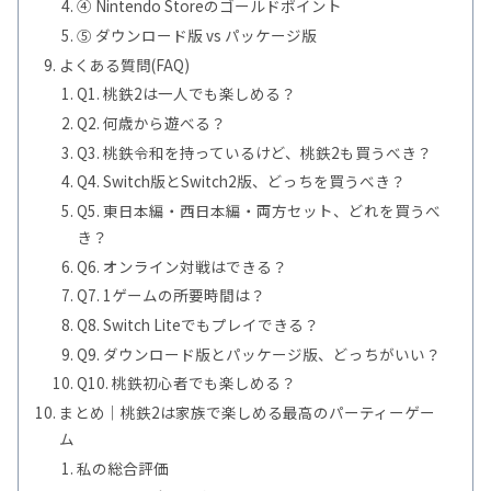
④ Nintendo Storeのゴールドポイント
⑤ ダウンロード版 vs パッケージ版
よくある質問(FAQ)
Q1. 桃鉄2は一人でも楽しめる？
Q2. 何歳から遊べる？
Q3. 桃鉄令和を持っているけど、桃鉄2も買うべき？
Q4. Switch版とSwitch2版、どっちを買うべき？
Q5. 東日本編・西日本編・両方セット、どれを買うべ
き？
Q6. オンライン対戦はできる？
Q7. 1ゲームの所要時間は？
Q8. Switch Liteでもプレイできる？
Q9. ダウンロード版とパッケージ版、どっちがいい？
Q10. 桃鉄初心者でも楽しめる？
まとめ｜桃鉄2は家族で楽しめる最高のパーティーゲー
ム
私の総合評価