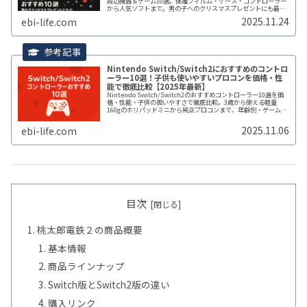
周辺機器＆ゲーム10選。保護フィルム・ケース・コントローラー
から人気ソフトまで。男の子へのクリスマスプレゼントにも最
適。最大16%ポイント還元でお得に購入。
2025.11.24
ebi-life.com
Nintendo Switch/Switch2におすすめのコントロ
ーラー10選！子供も使いやすいプロコンを価格・性
能で徹底比較【2025年最新】
Nintendo Switch/Switch2のおすすめコントローラー10選を価
格・性能・子供の扱いやすさで徹底比較。3歳から使える軽量
160gのホリパッドミニから純正プロコンまで、年齢別・ゲーム
別・予算別に最適な1台を紹介。実際に購入した3機種のレビュー
も掲載。
2025.11.06
ebi-life.com
目次
桃太郎電鉄２の商品概要
基本情報
商品ラインナップ
Switch版とSwitch2版の違い
購入リンク