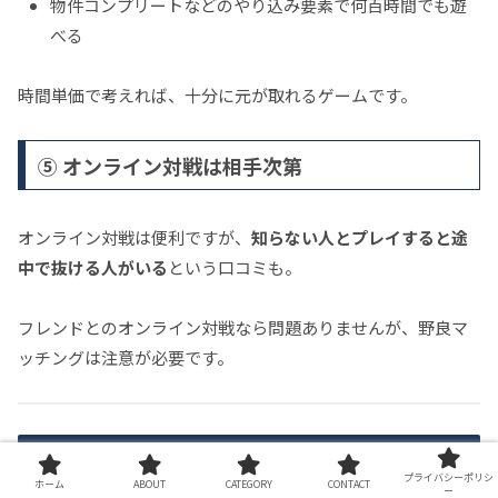
物件コンプリートなどのやり込み要素で何百時間でも遊
べる
時間単価で考えれば、十分に元が取れるゲームです。
⑤ オンライン対戦は相手次第
オンライン対戦は便利ですが、
知らない人とプレイすると途
中で抜ける人がいる
という口コミも。
フレンドとのオンライン対戦なら問題ありませんが、野良マ
ッチングは注意が必要です。
前作「桃鉄令和」との比較
プライバシーポリシ
ホーム
ABOUT
CATEGORY
CONTACT
ー