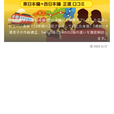
桃太郎電鉄2（東日本編+西日本編）を家族でプレイした正直レ
ビュー。夫婦で10年間×2回プレイして感じた本音、5歳娘・4
歳息子の年齢適正、Switch版とSwitch2版の違いを徹底解説し
ます。
2025.11.17