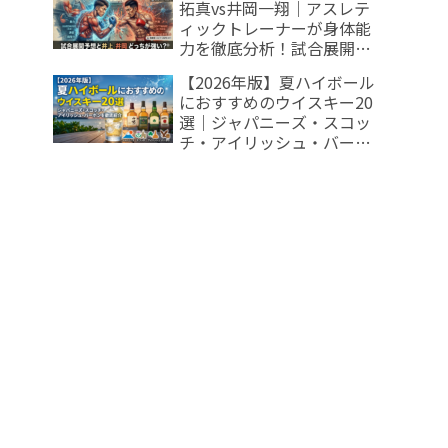
拓真vs井岡一翔｜アスレテ
アレッド リーフグリーン レ
ィックトレーナーが身体能
ビュー】
力を徹底分析！試合展開予
想と井上 井岡 どっちが強
【2026年版】夏ハイボール
い？
におすすめのウイスキー20
選｜ジャパニーズ・スコッ
チ・アイリッシュ・バーボ
ンを徹底紹介