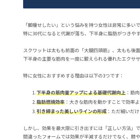
「脚痩せしたい」という悩みを持つ女性は非常に多い
特に30代になると代謝が落ち、下半身に脂肪がつきや
スクワットは太もも前面の「大腿四頭筋」、太もも後
下半身の主要な筋肉を一度に鍛えられる優れたエクサ
特に女性におすすめする理由は以下の3つです：
下半身の筋肉量アップによる基礎代謝向上
：筋肉
脂肪燃焼効率
：大きな筋肉を動かすことで効率よ
引き締まった美しいラインの形成
：ただ細いだけ
しかし、効果を最大限に引き出すには「正しい方法」
間違ったフォームでは効果が半減するだけでなく、膝