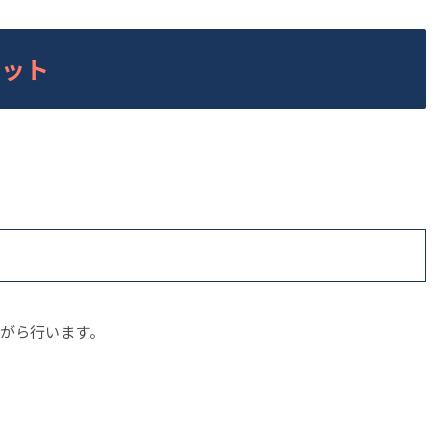
ワット
。
）
がら行います。