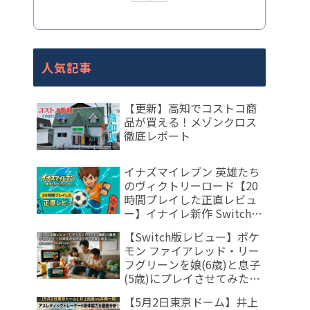
人気記事
【更新】高知でコストコ商
品が買える！メゾンクロス
徹底レポート
イナズマイレブン 英雄たち
のヴィクトリーロード【20
時間プレイした正直レビュ
ー】イナイレ新作 Switch
評価・口コミ
【Switch版レビュー】ポケ
モン ファイアレッド・リー
フグリーンを娘(6歳)と息子
(5歳)にプレイさせてみた！
30周年の名作は子供でも楽
【5月2日東京ドーム】井上
しめる？【ポケモン ファイ