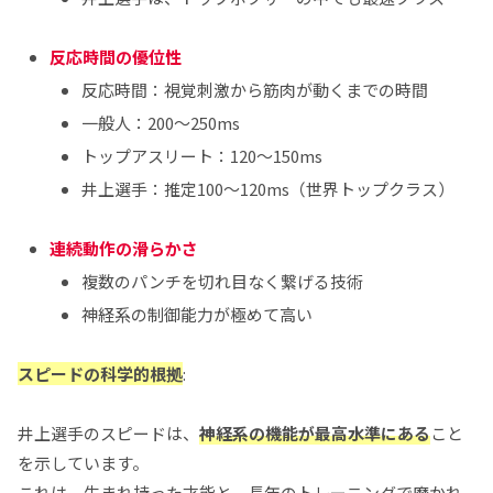
反応時間の優位性
反応時間：視覚刺激から筋肉が動くまでの時間
一般人：200〜250ms
トップアスリート：120〜150ms
井上選手：推定100〜120ms（世界トップクラス）
連続動作の滑らかさ
複数のパンチを切れ目なく繋げる技術
神経系の制御能力が極めて高い
スピードの科学的根拠
:
井上選手のスピードは、
神経系の機能が最高水準にある
こと
を示しています。
これは、生まれ持った才能と、長年のトレーニングで磨かれ