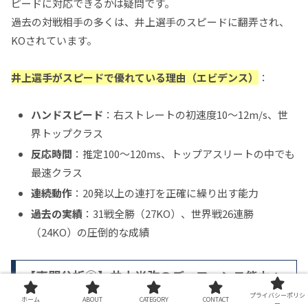
ピードに対応できるかは疑問です。
過去の対戦相手の多くは、井上選手のスピードに翻弄され、
KOされています。
井上選手がスピードで優れている理由（エビデンス）
：
ハンドスピード
：右ストレートの初速度10〜12m/s、世
界トップクラス
反応時間
：推定100〜120ms、トップアスリートの中でも
最速クラス
連続動作
：20発以上の連打を正確に繰り出す能力
過去の実績
：31戦全勝（27KO）、世界戦26連勝
（24KO）の圧倒的な成績
【専門分析③】井上尚弥のディフェンス能力：
被弾を最小限に抑える技術
プライバシーポリシ
ホーム
ABOUT
CATEGORY
CONTACT
ー