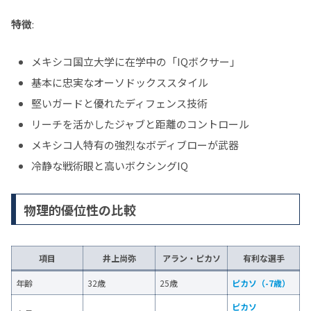
特徴
:
メキシコ国立大学に在学中の「IQボクサー」
基本に忠実なオーソドックススタイル
堅いガードと優れたディフェンス技術
リーチを活かしたジャブと距離のコントロール
メキシコ人特有の強烈なボディブローが武器
冷静な戦術眼と高いボクシングIQ
物理的優位性の比較
項目
井上尚弥
アラン・ピカソ
有利な選手
年齢
32歳
25歳
ピカソ（-7歳）
ピカソ