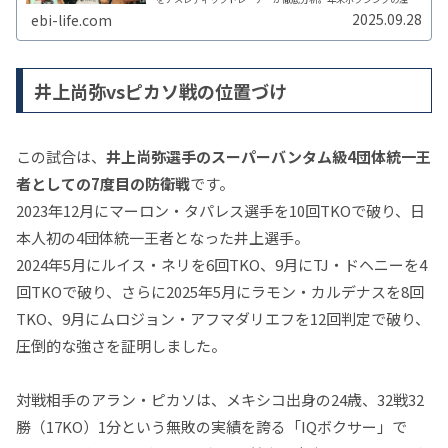
興行について詳しく解説します。
2025.09.28
ebi-life.com
井上尚弥vsピカソ戦の位置づけ
この試合は、
井上尚弥選手のスーパーバンタム級4団体統一王
者としての7度目の防衛戦
です。
2023年12月にマーロン・タパレス選手を10回TKOで破り、日
本人初の4団体統一王者となった井上選手。
2024年5月にルイス・ネリを6回TKO、9月にTJ・ドヘニーを4
回TKOで破り、さらに2025年5月にラモン・カルデナスを8回
TKO、9月にムロジョン・アフマダリエフを12回判定で破り、
圧倒的な強さを証明しました。
対戦相手のアラン・ピカソは、メキシコ出身の24歳、32戦32
勝（17KO）1分という無敗の実績を誇る「IQボクサー」で