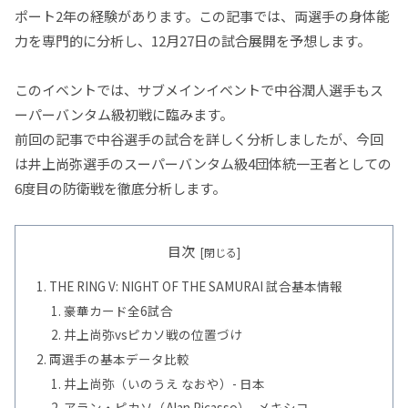
ポート2年の経験があります。この記事では、両選手の身体能
力を専門的に分析し、12月27日の試合展開を予想します。
このイベントでは、サブメインイベントで中谷潤人選手もス
ーパーバンタム級初戦に臨みます。
前回の記事で中谷選手の試合を詳しく分析しましたが、今回
は井上尚弥選手のスーパーバンタム級4団体統一王者としての
6度目の防衛戦を徹底分析します。
目次
THE RING V: NIGHT OF THE SAMURAI 試合基本情報
豪華カード全6試合
井上尚弥vsピカソ戦の位置づけ
両選手の基本データ比較
井上尚弥（いのうえ なおや）- 日本
アラン・ピカソ（Alan Picasso）- メキシコ