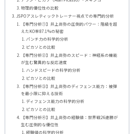
物理的優位性の比較
JSPOアスレティックトレーナー視点での専門的分析
【専門分析①】井上尚弥の圧倒的パワー：階級を超
えたKO率87.1%の秘密
パンチ力の科学的分析
ピカソとの比較
【専門分析②】井上尚弥のスピード：神経系の機能
が生む驚異的な反応速度
ハンドスピードの科学的分析
ピカソとの比較
【専門分析③】井上尚弥のディフェンス能力：被弾
を最小限に抑える技術
ディフェンス能力の科学的分析
ピカソとの比較
【専門分析④】井上尚弥の経験値：世界戦26連勝が
生む圧倒的な優位性
経験値の科学的分析