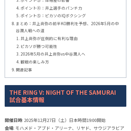
ポイント③：体格差の影響
ポイント④：井上選手のパンチ力
ポイント⑤：ピカソのIQボクシング
まとめ：井上尚弥の前半KO勝利を予想、2026年5月の中
谷潤人戦への道
井上尚弥が圧倒的に有利な理由
ピカソが勝つ可能性
2026年5月の井上尚弥vs中谷潤人へ
観戦の楽しみ方
関連記事
THE RING V: NIGHT OF THE SAMURAI
試合基本情報
開催日時
: 2025年12月27日（土）日本時間19:00開始
会場
: モハメド・アブド・アリーナ、リヤド、サウジアラビア