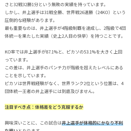
さと32戦32勝1分という無敗の実績を持っています。
しかし、井上選手は31戦全勝、世界戦26連勝（24KO）という
圧倒的な経験があります。
最も重要なのは、井上選手が4階級制覇を達成し、2階級で4団
体統一を果たした実績（史上2人目の快挙）を持つことです。
KO率では井上選手が87.1%と、ピカソの53.1%を大きく上回
っています。
この差は、井上選手のパンチ力が階級を超えたレベルにある
ことを示しています。
ピカソは世界戦経験がなく、世界ランク2位という位置は、4
団体統一王者の井上選手には到底及びません。
注目すべき点：体格差をどう克服するか
興味深いことに、この試合は
井上選手が体格的にかなり不利
な戦い
となります。