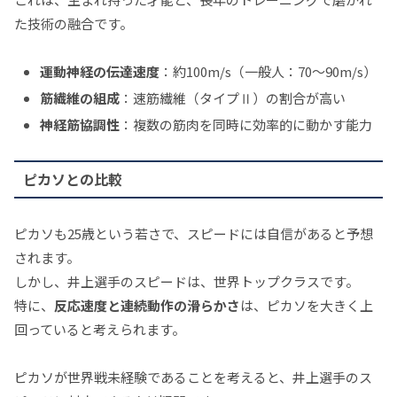
た技術の融合です。
運動神経の伝達速度
：約100m/s（一般人：70〜90m/s）
筋繊維の組成
：速筋繊維（タイプⅡ）の割合が高い
神経筋協調性
：複数の筋肉を同時に効率的に動かす能力
ピカソとの比較
ピカソも25歳という若さで、スピードには自信があると予想
されます。
しかし、井上選手のスピードは、世界トップクラスです。
特に、
反応速度と連続動作の滑らかさ
は、ピカソを大きく上
回っていると考えられます。
ピカソが世界戦未経験であることを考えると、井上選手のス