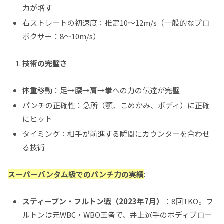
力が増す
右ストレートの初速度：推定10〜12m/s（一般的なプロ
ボクサー：8〜10m/s）
技術の完璧さ
体重移動：足→腰→肩→拳への力の伝達が完璧
パンチの正確性：急所（顎、こめかみ、ボディ）に正確
にヒット
タイミング：相手が前進する瞬間にカウンターを合わせ
る技術
スーパーバンタム級でのパンチ力の実績
:
スティーブン・フルトン戦（2023年7月）
：8回TKO。フ
ルトンは元WBC・WBO王者で、井上選手のボディブロー