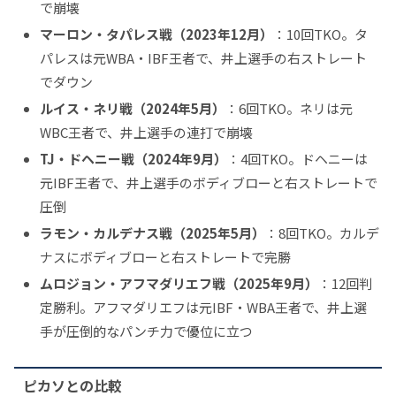
で崩壊
マーロン・タパレス戦（2023年12月）
：10回TKO。タ
パレスは元WBA・IBF王者で、井上選手の右ストレート
でダウン
ルイス・ネリ戦（2024年5月）
：6回TKO。ネリは元
WBC王者で、井上選手の連打で崩壊
TJ・ドヘニー戦（2024年9月）
：4回TKO。ドヘニーは
元IBF王者で、井上選手のボディブローと右ストレートで
圧倒
ラモン・カルデナス戦（2025年5月）
：8回TKO。カルデ
ナスにボディブローと右ストレートで完勝
ムロジョン・アフマダリエフ戦（2025年9月）
：12回判
定勝利。アフマダリエフは元IBF・WBA王者で、井上選
手が圧倒的なパンチ力で優位に立つ
ピカソとの比較