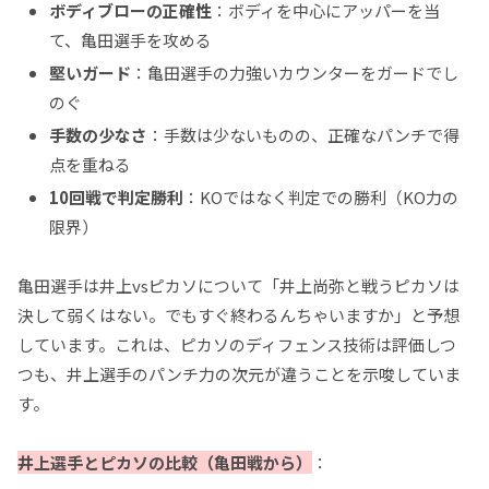
ボディブローの正確性
：ボディを中心にアッパーを当
て、亀田選手を攻める
堅いガード
：亀田選手の力強いカウンターをガードでし
のぐ
手数の少なさ
：手数は少ないものの、正確なパンチで得
点を重ねる
10回戦で判定勝利
：KOではなく判定での勝利（KO力の
限界）
亀田選手は井上vsピカソについて「井上尚弥と戦うピカソは
決して弱くはない。でもすぐ終わるんちゃいますか」と予想
しています。これは、ピカソのディフェンス技術は評価しつ
つも、井上選手のパンチ力の次元が違うことを示唆していま
す。
井上選手とピカソの比較（亀田戦から）
：