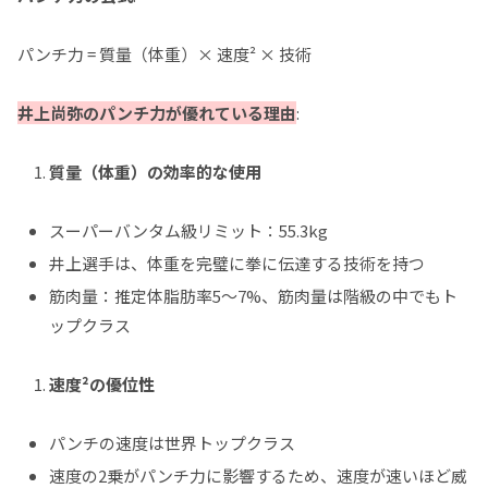
パンチ力 = 質量（体重）× 速度² × 技術
井上尚弥のパンチ力が優れている理由
:
質量（体重）の効率的な使用
スーパーバンタム級リミット：55.3kg
井上選手は、体重を完璧に拳に伝達する技術を持つ
筋肉量：推定体脂肪率5〜7%、筋肉量は階級の中でもト
ップクラス
速度²の優位性
パンチの速度は世界トップクラス
速度の2乗がパンチ力に影響するため、速度が速いほど威