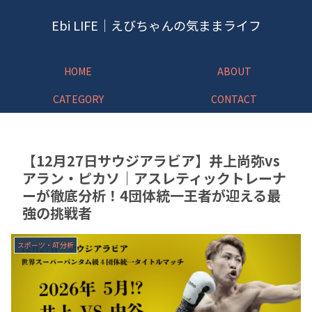
Ebi LIFE｜えびちゃんの気ままライフ
HOME
ABOUT
CATEGORY
CONTACT
【12月27日サウジアラビア】井上尚弥vs
アラン・ピカソ｜アスレティックトレーナ
ーが徹底分析！4団体統一王者が迎える最
強の挑戦者
スポーツ・AT分析