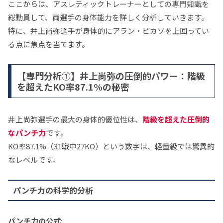
ここからは、アスレティックトレーナーとしての専門知識を
総動員して、両選手の身体能力を詳しく分析していきます。
特に、井上尚弥選手が身体的にアラン・ピカソを上回ってい
る点に焦点を当てます。
【専門分析①】井上尚弥の圧倒的パワー：階級
を超えたKO率87.1%の秘密
井上尚弥選手の最大の身体的優位性は、
階級を超えた圧倒的
なパンチ力
です。
KO率87.1%（31戦中27KO）という数字は、軽量級では驚異的
なレベルです。
パンチ力の科学的分析
パンチ力の公式
: