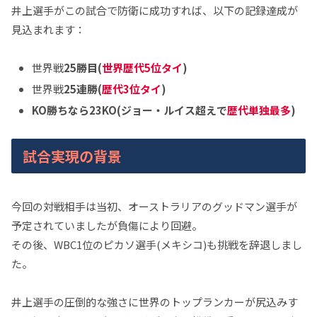
井上選手がこの試合で防衛に成功すれば、以下の記録達成が
見込まれます：
世界戦
25勝目(
世界歴代5位タイ
)
世界戦
25連勝(
歴代3位タイ
)
KO勝ちなら23KO(ジョー・ルイス超えで
歴代単独最多
)
試合実現の背景
今回の対戦相手は当初、オーストラリアのグッドマン選手が
予定されていましたが負傷により回避。
その後、WBC1位のピカソ選手(メキシコ)も挑戦を辞退しまし
た。
井上選手の圧倒的な強さに世界のトップランカーが尻込みす