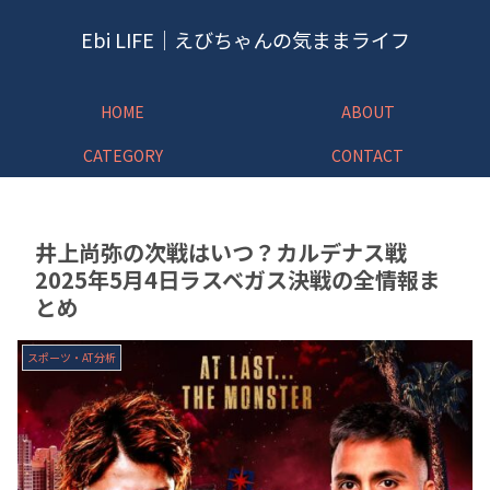
Ebi LIFE｜えびちゃんの気ままライフ
HOME
ABOUT
CATEGORY
CONTACT
井上尚弥の次戦はいつ？カルデナス戦
2025年5月4日ラスベガス決戦の全情報ま
とめ
スポーツ・AT分析