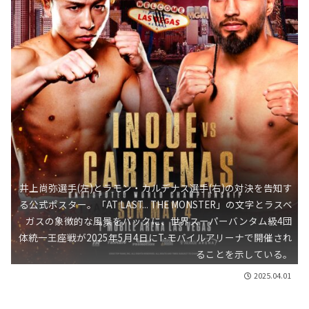
井上尚弥選手(左)とラモン・カルデナス選手(右)の対決を告知す
る公式ポスター。「AT LAST... THE MONSTER」の文字とラスベ
ガスの象徴的な風景をバックに、世界スーパーバンタム級4団
体統一王座戦が2025年5月4日にT-モバイルアリーナで開催され
ることを示している。
2025.04.01