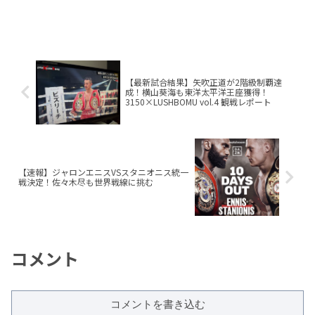
【最新試合結果】矢吹正道が2階級制覇達
成！横山葵海も東洋太平洋王座獲得！
3150×LUSHBOMU vol.4 観戦レポート
【速報】ジャロンエニスVSスタニオニス統一
戦決定！佐々木尽も世界戦線に挑む
コメント
コメントを書き込む