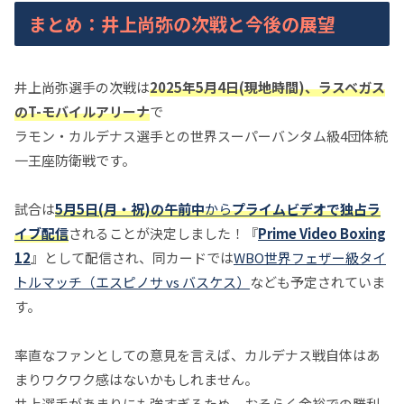
まとめ：井上尚弥の次戦と今後の展望
井上尚弥選手の次戦は
2025年5月4日(現地時間)、ラスベガス
のT-モバイルアリーナ
で
ラモン・カルデナス選手との世界スーパーバンタム級4団体統
一王座防衛戦です。
試合は
5月5日(月・祝)の午前中
から
プライムビデオで独占ラ
イブ配信
されることが決定しました！『
Prime Video Boxing
12
』として配信され、同カードでは
WBO世界フェザー級タイ
トルマッチ（エスピノサ vs バスケス）
なども予定されていま
す。
率直なファンとしての意見を言えば、カルデナス戦自体はあ
まりワクワク感はないかもしれません。
井上選手があまりにも強すぎるため、おそらく余裕での勝利