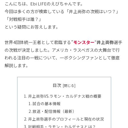
こんにちは、Ebi LIFEのえびちゃんです。
今回は多くの方が検索している「井上尚弥の次戦はいつ？」
「対戦相手は誰？」
という疑問にお答えします。
世界4団体統一王者として君臨する”
モンスター
“
井上尚弥
選手
の次戦が決定しました。アメリカ・ラスベガスの大舞台で行
われる注目の一戦について、一ボクシングファンとして徹底
解説します。
目次
井上尚弥VS.ラモン・カルデナス戦の概要
試合の基本情報
放送・配信情報（最新）
井上尚弥選手のプロフィールと現在の状況
対戦相手・ラモン・カルデナスとは？