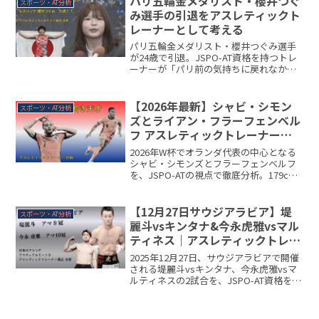
パリ五輪金メダリスト・櫻井つぐ
スポーツ・AT分析
す。
み選手の引退をアスレティックト
レーナーとして考える
パリ五輪金メダリスト・櫻井つぐみ選手
が24歳で引退。JSPO-AT資格を持つトレ
ーナーが「パリ前の気持ちに戻れなかっ
た」発言の背景にあるバーンアウトの正
体と、6-0完封を生んだ身体機能を専門的
に解説します。
【2026年最新】シャビ・シモン
スポーツ・AT分析
ズとライアン・フラーフェンベル
フ アスレティックトレーナー視
点での身体的評価分析｜オランダ
2026年W杯でオランダ代表の中心となる
代表を支える2人の注目選手
シャビ・シモンズとフラーフェンベルフ
を、JSPO-ATの視点で徹底分析。179cm
と190cmという異なる体格を活かした3つ
の武器と、日本代表戦での脅威を専門的
に解説します。
【12月27日サウジアラビア】堤
スポーツ・AT分析
麗斗vsキンタナ&今永虎雅vsマル
ティネス｜アスレティックトレー
ナーが徹底分析！アマ9冠&10冠
2025年12月27日、サウジアラビアで開催
の若きサムライたちの世界挑戦
される堤麗斗vsキンタナ、今永虎雅vsマ
ルティネスの2試合を、JSPO-AT資格を持
つアスレティックトレーナーが身体能力
と技術を科学的に分析。アマ9冠&10冠の
若きサムライたちの勝算を徹底予想しま