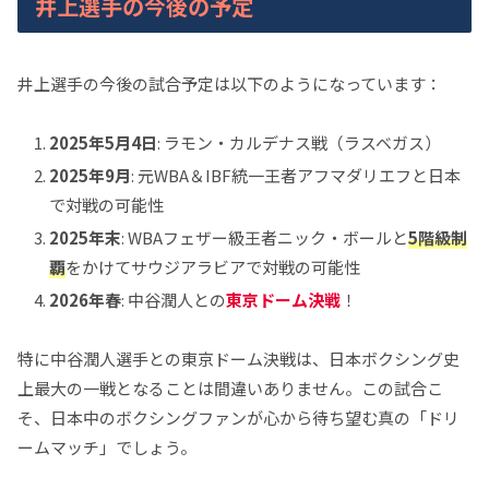
井上選手の今後の予定
井上選手の今後の試合予定は以下のようになっています：
2025年5月4日
: ラモン・カルデナス戦（ラスベガス）
2025年9月
: 元WBA＆IBF統一王者アフマダリエフと日本
で対戦の可能性
2025年末
: WBAフェザー級王者ニック・ボールと
5階級制
覇
をかけてサウジアラビアで対戦の可能性
2026年春
: 中谷潤人との
東京ドーム決戦
！
特に中谷潤人選手との東京ドーム決戦は、日本ボクシング史
上最大の一戦となることは間違いありません。この試合こ
そ、日本中のボクシングファンが心から待ち望む真の「ドリ
ームマッチ」でしょう。