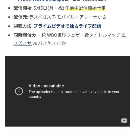
配信開始
: 5月5日(月・祝)
午前中配信開始予定
配信元
: ラスベガス T-モバイル・アリーナから
視聴方法
:
プライムビデオで独占ライブ配信
同時開催カード
: WBO世界フェザー級タイトルマッチ
エ
スピノサ
vs バスケス ほか