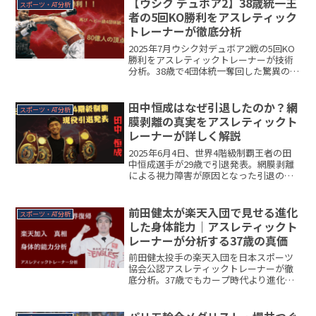
【ウシク デュボア2】38歳統一王
スポーツ・AT分析
者の5回KO勝利をアスレティック
トレーナーが徹底分析
2025年7月ウシク対デュボア2戦の5回KO
勝利をアスレティックトレーナーが技術
分析。38歳で4団体統一奪回した驚異のパ
フォーマンスと前回試合との比較、史上
最高レベルの実績まで詳しく解説しま
す。
田中恒成はなぜ引退したのか？網
スポーツ・AT分析
膜剥離の真実をアスレティックト
レーナーが詳しく解説
2025年6月4日、世界4階級制覇王者の田
中恒成選手が29歳で引退発表。網膜剥離
による視力障害が原因となった引退の真
相を、アスレティックトレーナーの専門
的視点から詳しく解説します。格闘技選
手の安全管理と医学的リスクについても
前田健太が楽天入団で見せる進化
スポーツ・AT分析
考察
した身体能力｜アスレティックト
レーナーが分析する37歳の真価
前田健太投手の楽天入団を日本スポーツ
協会公認アスレティックトレーナーが徹
底分析。37歳でもカープ時代より進化し
た肩甲骨の柔軟性、投球メカニクス、球
種の多様化を科学的根拠で解説。日米通
算200勝達成の現実的シナリオも提示しま