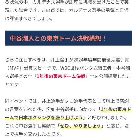
る状況の中、カルデナス選手が即座に挑戦を受けたことで実
現した試合です。この点では、カルデナス選手の勇気と自信
は評価すべきでしょう。
中谷潤人との東京ドーム決戦構想！
さらに注目すべきは、井上選手が2024年度年間最優秀選手賞
（MVP）受賞スピーチで、WBC世界バンタム級王者・中谷潤
人選手との**「
1年後の東京ドーム決戦
」**を公開提案したこ
とです！
同イベントでは、井上選手がプロ選手代表として壇上で感謝
の言葉を述べた後、突如中谷選手に向かって「
1年後の東京ド
ームで日本ボクシングを盛り上げよう
」と呼びかけました。
これに中谷選手も笑顔で「
ぜひ、やりましょう
」と応じ、壇
上で握手を交わしたのです。